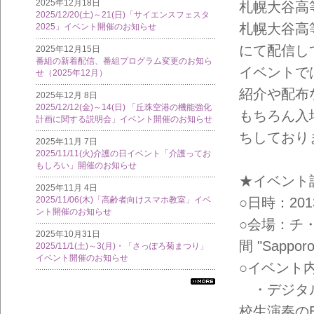
2025年12月18日
札幌大谷高
2025/12/20(土)～21(日)「サイエンスフェスタ
札幌大谷高
2025」イベント開催のお知らせ
にて配信し
2025年12月15日
番組の新着配信、番組プログラム変更のお知ら
イベントで
せ（2025年12月）
紹介や配布
2025年12月 8日
2025/12/12(金)～14(日) 「丘珠空港の機能強化
もちろん入
計画に関する説明会」イベント開催のお知らせ
ちしており
2025年11月 7日
2025/11/11(火)介護の日イベント「介護ってお
もしろい」開催のお知らせ
★イベント
2025年11月 4日
2025/11/06(木)「高齢者向けスマホ教室」イベ
○日時：2013
ント開催のお知らせ
○会場：チ
2025年10月31日
間 "Sapporo
2025/11/1(土)～3(月)・「さっぽろ菊まつり」
イベント開催のお知らせ
○イベント
・デジタル
すべ
ての
校生演奏の