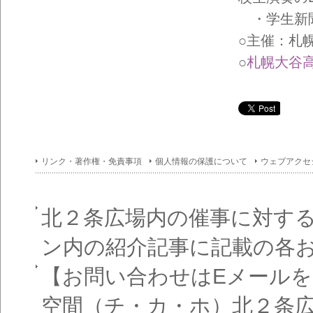
イン
フォ
・学生新聞
メー
ショ
○主催：札
ン一
覧
○
札幌大谷高
リンク・著作権・免責事項
個人情報の保護について
ウェブアクセ
北２条広場内の催事に対す
ン内の紹介記事に記載の各
【お問い合わせはEメール
空間（チ・カ・ホ）北２条