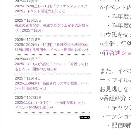
2025年12月18日
2025/12/20(土)～21(日)「サイエンスフェスタ
○イベント
2025」イベント開催のお知らせ
・昨年度グ
2025年12月15日
・昨年度の
番組の新着配信、番組プログラム変更のお知ら
せ（2025年12月）
ロウ氏を交
2025年12月 8日
○主催：行
2025/12/12(金)～14(日) 「丘珠空港の機能強化
計画に関する説明会」イベント開催のお知らせ
○
行啓通シ
2025年11月 7日
2025/11/11(火)介護の日イベント「介護ってお
もしろい」開催のお知らせ
また、イベ
2025年11月 4日
ートフィル
2025/11/06(木)「高齢者向けスマホ教室」イベ
お見逃しな
ント開催のお知らせ
○番組紹介
2025年10月31日
2025/11/1(土)～3(月)・「さっぽろ菊まつり」
・キャッチコ
イベント開催のお知らせ
トークショ
すべ
・配信時間
ての