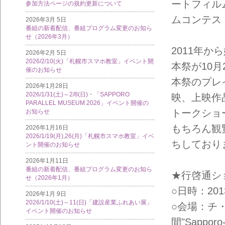
ートフィル
参加方法ページの規約更新について
ムコンテス
2026年3月 5日
番組の新着配信、番組プログラム変更のお知ら
せ（2026年3月）
2011年
2026年2月 5日
2026/2/10(火)「札幌市スマホ教室」イベント開
本祭が10月
催のお知らせ
本祭のプレ
2026年1月28日
2026/1/31(土)～2/8(日)・「SAPPORO
映、上映作
PARALLEL MUSEUM 2026」イベント開催の
トークショ
お知らせ
もちろん観
2026年1月16日
2026/1/19(月),26(月)「札幌市スマホ教室」イベ
ちしており
ント開催のお知らせ
2026年1月11日
番組の新着配信、番組プログラム変更のお知ら
★行啓通シ
せ（2026年1月）
○日時：2013
2026年1月 9日
2026/1/10(土)～11(日)「建設産業ふれあい展」
○会場：チ
イベント開催のお知らせ
間"Sapporo-