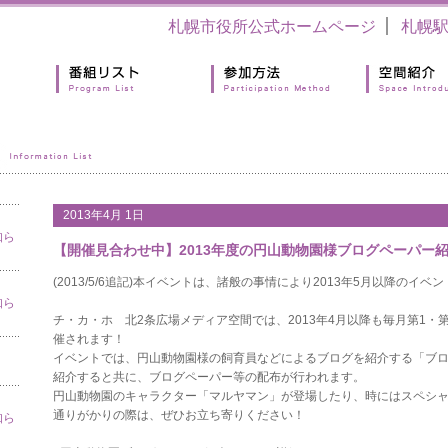
札幌市役所公式ホームページ
札幌
2013年4月 1日
知ら
【開催見合わせ中】2013年度の円山動物園様ブログペーパー
(2013/5/6追記)本イベントは、諸般の事情により2013年5月以降のイ
知ら
チ・カ・ホ 北2条広場メディア空間では、2013年4月以降も毎月第1・
催されます！
イベントでは、円山動物園様の飼育員などによるブログを紹介する「ブ
紹介すると共に、ブログペーパー等の配布が行われます。
円山動物園のキャラクター「マルヤマン」が登場したり、時にはスペシ
通りがかりの際は、ぜひお立ち寄りください！
知ら