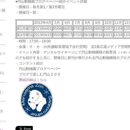
●円山動物園ブログペーパー紹介イベント詳細
・開催日：毎月第1／第3月曜日
ト開
・開催日一覧：
2013年4月
5月
6月
7月
8月
9月
10月
11月
12
第1月曜日
2013/04/01
05/06
06/03
07/01
08/05
09/02
10/07
11/04
12/
の
第3月曜日
2013/04/15
05/20
06/17
07/15
08/19
09/16
10/21
11/18
12/
・時間：17:00～18:00
・会場：チ・カ・ホ(札幌駅前通地下歩行空間) 北2条広場メディア空間
・イベント内容：デジタルサイネージにて円山動物園様の飼育員（＋α）
」イベ
ログを紹介すると共に、開催日に新刊が発行される円山動物園様のブロ
・コンテント紹介
円山動物園ブログペーパー
知ら
ブログで楽しむ円山ＺＯＯ
番組詳細はこちら
展」
スタ