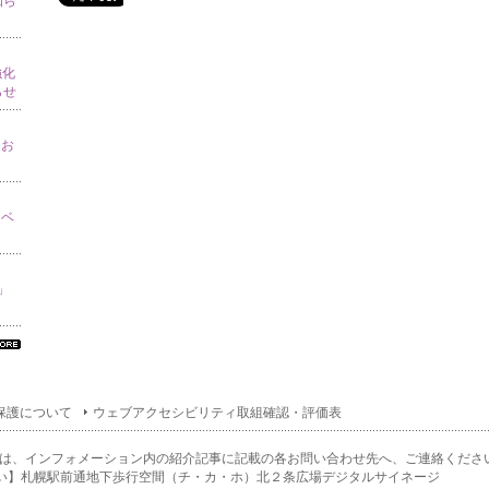
知ら
強化
らせ
てお
イベ
り」
べ
の
ン
保護について
ウェブアクセシビリティ取組確認・評価表
ォ
ー
ョ
は、インフォメーション内の紹介記事に記載の各お問い合わせ先へ、ご連絡くださ
一
い】札幌駅前通地下歩行空間（チ・カ・ホ）北２条広場デジタルサイネージ