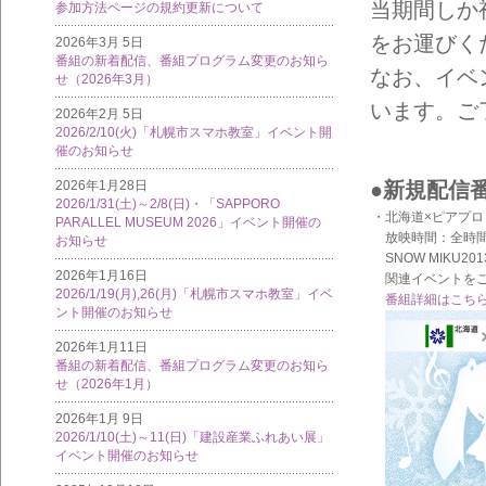
当期間しか
参加方法ページの規約更新について
をお運びく
2026年3月 5日
番組の新着配信、番組プログラム変更のお知ら
なお、イベ
せ（2026年3月）
います。ご
2026年2月 5日
2026/2/10(火)「札幌市スマホ教室」イベント開
催のお知らせ
●新規配信
2026年1月28日
2026/1/31(土)～2/8(日)・「SAPPORO
・北海道×ピアプロ
PARALLEL MUSEUM 2026」イベント開催の
放映時間：全時間帯
お知らせ
SNOW MIKU2
2026年1月16日
関連イベントをご
2026/1/19(月),26(月)「札幌市スマホ教室」イベ
番組詳細はこち
ント開催のお知らせ
2026年1月11日
番組の新着配信、番組プログラム変更のお知ら
せ（2026年1月）
2026年1月 9日
2026/1/10(土)～11(日)「建設産業ふれあい展」
イベント開催のお知らせ