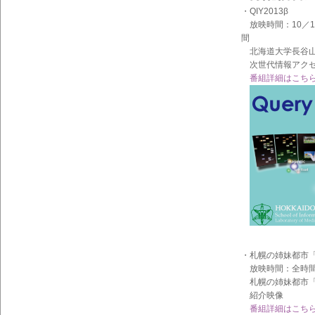
イン
・QIY2013β
フォ
メー
放映時間：10／11
ショ
間
ン一
北海道大学長谷山
覧
次世代情報アクセ
番組詳細はこち
・札幌の姉妹都市
放映時間：全時間帯
札幌の姉妹都市「
紹介映像
番組詳細はこち