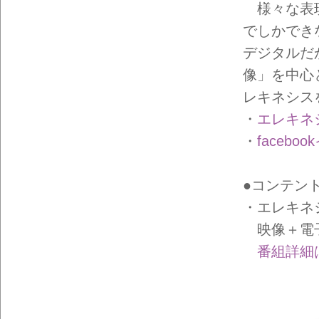
イン
様々な表現
フォ
メー
でしかでき
ショ
ン一
デジタルだ
覧
像」を中心
レキネシス
・
エレキネ
・
faceb
●コンテン
・エレキネ
映像＋電子
番組詳細