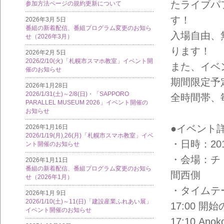
たライブパ
参加方法ページの規約更新について
す！
2026年3月 5日
番組の新着配信、番組プログラム変更のお知ら
入場自由、
せ（2026年3月）
ります！
2026年2月 5日
2026/2/10(火)「札幌市スマホ教室」イベント開
また、イベ
催のお知らせ
期間限定予
2026年1月28日
2026/1/31(土)～2/8(日)・「SAPPORO
全時間帯、
PARALLEL MUSEUM 2026」イベント開催の
お知らせ
●イベント
2026年1月16日
2026/1/19(月),26(月)「札幌市スマホ教室」イベ
・日時：2013
ント開催のお知らせ
・会場：チ
2026年1月11日
番組の新着配信、番組プログラム変更のお知ら
間西側
せ（2026年1月）
・タイムテ
2026年1月 9日
2026/1/10(土)～11(日)「建設産業ふれあい展」
17:00 開
イベント開催のお知らせ
17:10 Anok