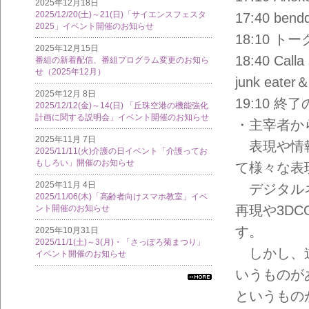
2025年12月18日
2025/12/20(土)～21(日)「サイエンスフェスタ
17:40 bend
2025」イベント開催のお知らせ
18:10 トー
2025年12月15日
18:40 Ca
番組の新着配信、番組プログラム変更のお知ら
せ（2025年12月）
junk eate
2025年12月 8日
19:10 終
2025/12/12(金)～14(日) 「丘珠空港の機能強化
計画に関する説明会」イベント開催のお知らせ
・主宰者か
2025年11月 7日
表現や情報
2025/11/11(火)介護の日イベント「介護ってお
もしろい」開催のお知らせ
て様々な表
2025年11月 4日
デジタルネ
2025/11/06(木)「高齢者向けスマホ教室」イベ
再現や3D
ント開催のお知らせ
す。
2025年10月31日
2025/11/1(土)～3(月)・「さっぽろ菊まつり」
しかし、道
イベント開催のお知らせ
いうものが
すべ
というもの
ての