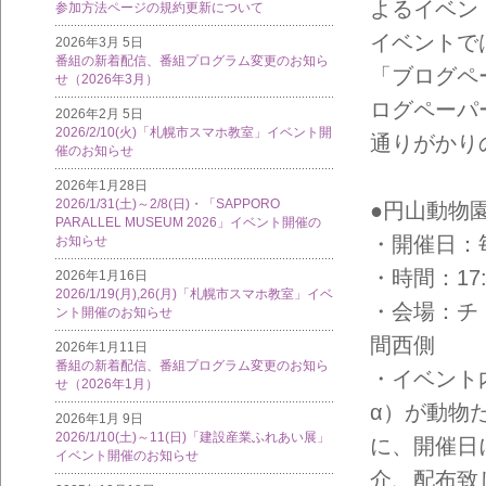
よるイベン
参加方法ページの規約更新について
イベントで
2026年3月 5日
番組の新着配信、番組プログラム変更のお知ら
「ブログペ
せ（2026年3月）
ログペーパ
2026年2月 5日
2026/2/10(火)「札幌市スマホ教室」イベント開
通りがかり
催のお知らせ
2026年1月28日
2026/1/31(土)～2/8(日)・「SAPPORO
●円山動物
PARALLEL MUSEUM 2026」イベント開催の
・開催日：毎月
お知らせ
・時間：17:0
2026年1月16日
2026/1/19(月),26(月)「札幌市スマホ教室」イベ
・会場：チ
ント開催のお知らせ
間西側
2026年1月11日
番組の新着配信、番組プログラム変更のお知ら
・イベント
せ（2026年1月）
α）が動物
2026年1月 9日
2026/1/10(土)～11(日)「建設産業ふれあい展」
に、開催日
イベント開催のお知らせ
介、配布致