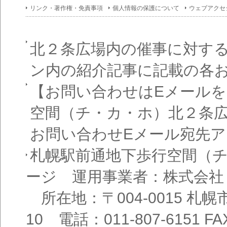
イン
リンク・著作権・免責事項
個人情報の保護について
ウェブアクセ
フォ
メー
ショ
ン一
覧
北２条広場内の催事に対す
ン内の紹介記事に記載の各
【お問い合わせはEメール
空間（チ・カ・ホ）北２条
お問い合わせEメール宛先
札幌駅前通地下歩行空間（
ージ 運用事業者：株式会社
所在地：〒004-0015 札
10 電話：011-807-6151 FAX