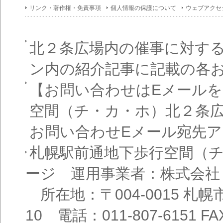
イン
リンク・著作権・免責事項
個人情報の保護について
ウェブアクセ
フォ
メー
ショ
ン一
覧
北２条広場内の催事に対す
ン内の紹介記事に記載の各
【お問い合わせはEメール
空間（チ・カ・ホ）北２条
お問い合わせEメール宛先
札幌駅前通地下歩行空間（
ージ 運用事業者：株式会社
所在地：〒004-0015 札
10 電話：011-807-6151 FAX