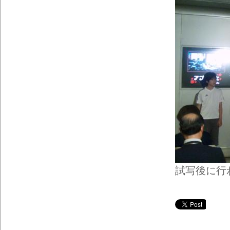
イン
フォ
メー
ショ
ン一
覧
試写後に行