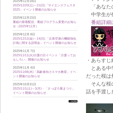
2025年12月18日
2025/12/20(土)～21(日)「サイエンスフェスタ
「あなた
2025」イベント開催のお知らせ
中学生が作
2025年12月15日
番組詳細
番組の新着配信、番組プログラム変更のお知ら
せ（2025年12月）
2025年12月 8日
2025/12/12(金)～14(日) 「丘珠空港の機能強化
計画に関する説明会」イベント開催のお知らせ
2025年11月 7日
2025/11/11(火)介護の日イベント「介護ってお
・あらすじ
もしろい」開催のお知らせ
とある中学
2025年11月 4日
2025/11/06(木)「高齢者向けスマホ教室」イベ
だった桜は
ント開催のお知らせ
そんな桜の
2025年10月31日
2025/11/1(土)～3(月)・「さっぽろ菊まつり」
話を手渡し
イベント開催のお知らせ
すべ
ての