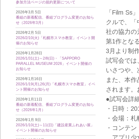
参加方法ページの規約更新について
「Film
2026年3月 5日
番組の新着配信、番組プログラム変更のお知ら
クルで、「
せ（2026年3月）
社の協力の
2026年2月 5日
2026/2/10(火)「札幌市スマホ教室」イベント開
第1作とな
催のお知らせ
3月より制
2026年1月28日
2026/1/31(土)～2/8(日)・「SAPPORO
試写会では
PARALLEL MUSEUM 2026」イベント開催の
お知らせ
いさつや、
また、本作品
2026年1月16日
2026/1/19(月),26(月)「札幌市スマホ教室」イベ
されます。
ント開催のお知らせ
●試写会詳
2026年1月11日
番組の新着配信、番組プログラム変更のお知ら
・日時：2012
せ（2026年1月）
・会場：札
2026年1月 9日
2026/1/10(土)～11(日)「建設産業ふれあい展」
・コンテン
イベント開催のお知らせ
アプリ少