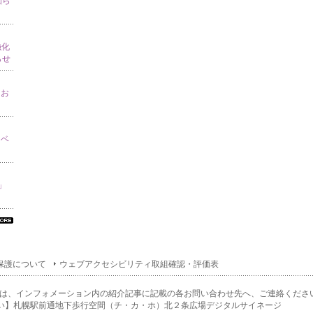
知ら
強化
らせ
てお
イベ
り」
べ
の
ン
保護について
ウェブアクセシビリティ取組確認・評価表
ォ
ー
ョ
は、インフォメーション内の紹介記事に記載の各お問い合わせ先へ、ご連絡くださ
一
い】札幌駅前通地下歩行空間（チ・カ・ホ）北２条広場デジタルサイネージ