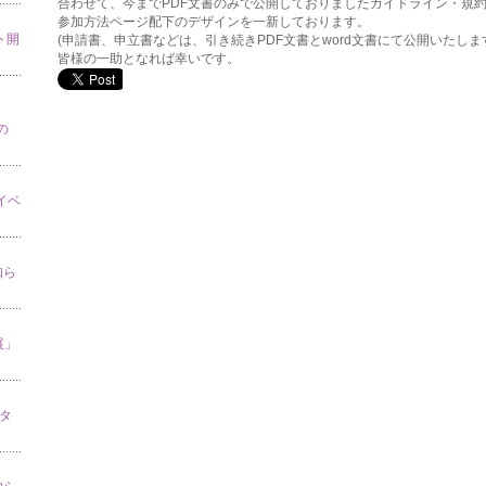
合わせて、今までPDF文書のみで公開しておりましたガイドライン・規約
参加方法ページ配下のデザインを一新しております。
ト開
(申請書、申立書などは、引き続きPDF文書とword文書にて公開いたしま
皆様の一助となれば幸いです。
の
」イベ
知ら
展」
スタ