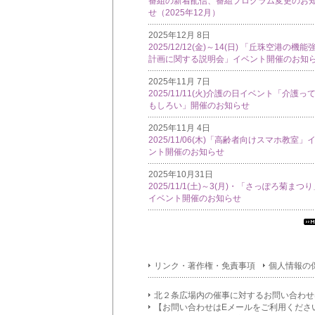
番組の新着配信、番組プログラム変更のお
せ（2025年12月）
2025年12月 8日
2025/12/12(金)～14(日) 「丘珠空港の機能
計画に関する説明会」イベント開催のお知
2025年11月 7日
2025/11/11(火)介護の日イベント「介護っ
もしろい」開催のお知らせ
2025年11月 4日
2025/11/06(木)「高齢者向けスマホ教室」
ント開催のお知らせ
2025年10月31日
2025/11/1(土)～3(月)・「さっぽろ菊まつ
イベント開催のお知らせ
す
て
イ
リンク・著作権・免責事項
個人情報の
フ
メ
シ
北２条広場内の催事に対するお問い合わせ
ン
【お問い合わせはEメールをご利用くださ
覧