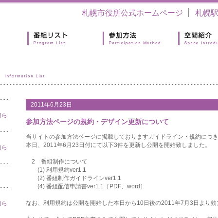
札幌市役所公式ホームページ
札幌
2011年6月23日
知ら
参加方法ページの規約・デザイン更新について
当サイトの参加方法ページに掲載しておりますガイドライン・規約につ
本日、2011年6月23日付にて以下3件を更新し公開を開始致しました。
知ら
2
番組制作について
(1)
利用規約ver1.1
(2)
番組制作ガイドラインver1.1
(4) 番組配信申請書ver1.1［
PDF
、
word
］
なお、利用規約は公開を開始した本日から10日後の2011年7月3日より
知ら