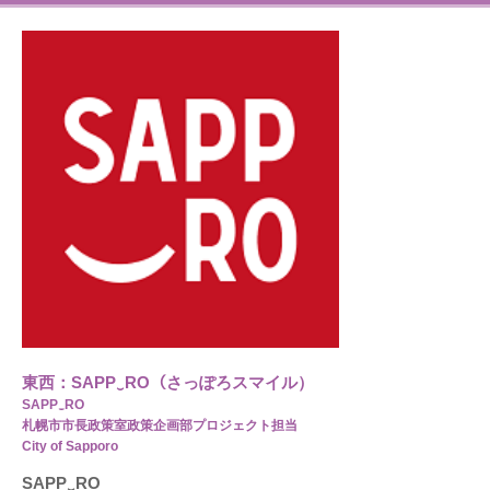
東西：SAPP‿RO（さっぽろスマイル）
SAPP‿RO
札幌市市長政策室政策企画部プロジェクト担当
City of Sapporo
SAPP‿RO